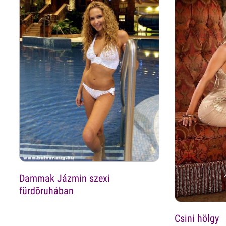
Dammak Jázmin szexi
fürdõruhában
Csini hölgy