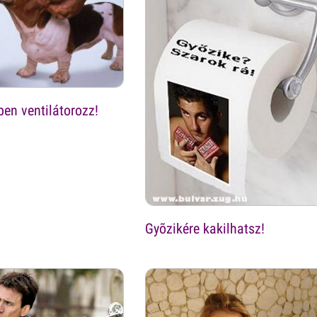
en ventilátorozz!
Gyõzikére kakilhatsz!