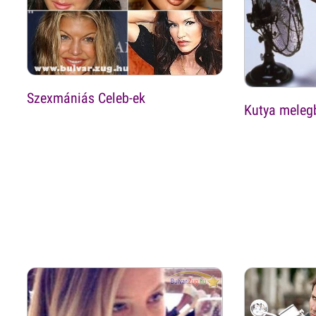
Szexmániás Celeb-ek
Kutya melegb