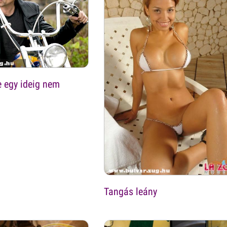
 egy ideig nem
Tangás leány