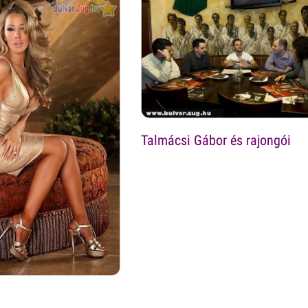
Talmácsi Gábor és rajongói