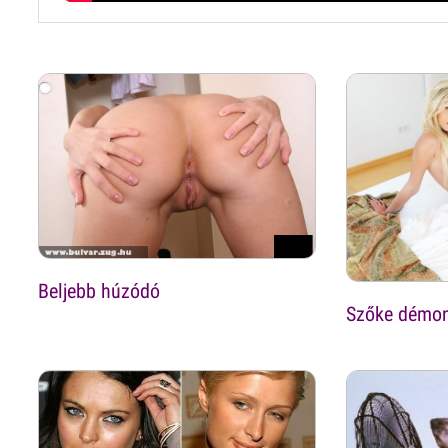
Beljebb húzódó
Szőke démo