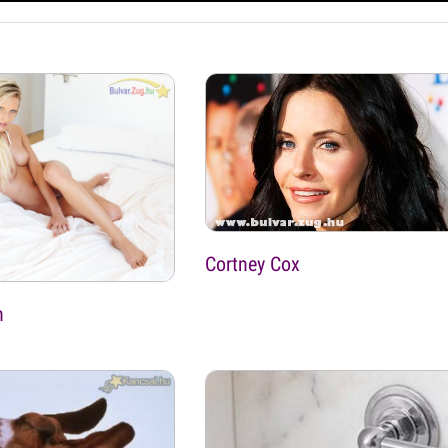
Cortney Cox
n