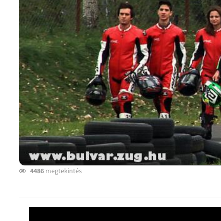
4486
megtekintés