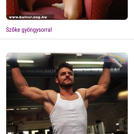
Szõke gyöngysorral