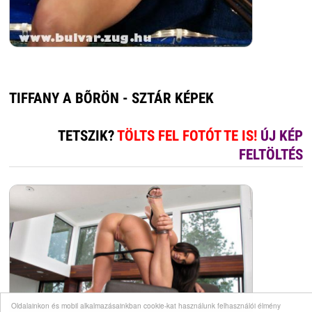
TIFFANY A BÕRÖN - SZTÁR KÉPEK
TETSZIK?
TÖLTS FEL FOTÓT TE IS!
ÚJ KÉP
FELTÖLTÉS
Oldalainkon és mobil alkalmazásainkban cookie-kat használunk felhasználói élmény