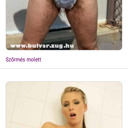
Szõrmés molett