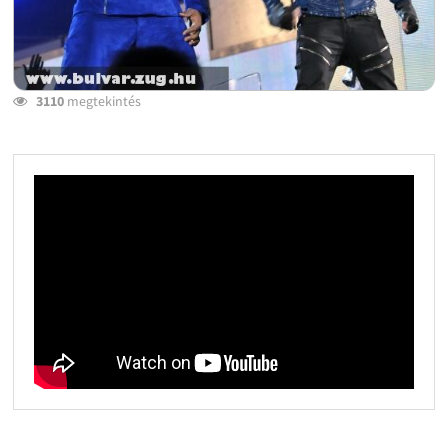
3110
megtekintés