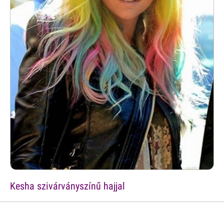
Kesha szivárványszínű hajjal