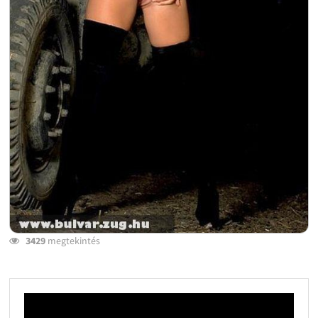
3429
megtekintés