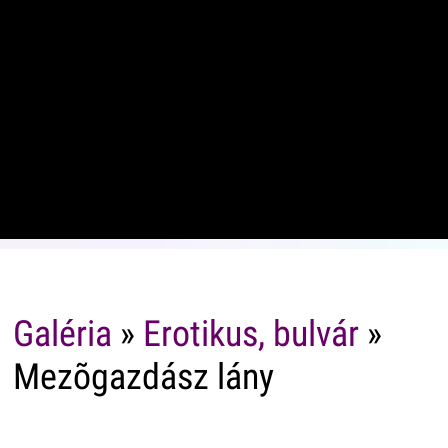
Galéria
»
Erotikus, bulvár
»
Mezõgazdász lány