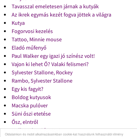
Tavasszal emeletesen járnak a kutyák
Az ikrek egymás kezét fogva jöttek a világra
Kutya
Fogorvosi kezelés
Tattoo, Minnie mouse
Eladó műfenyő
Paul Walker egy igazi jó színész volt!
Vajon ki lehet Ő? Valaki felismeri?
Sylvester Stallone, Rockey
Rambo, Sylvester Stallone
Egy kis fagyit?
Boldog kutyusok
Macska pulóver
Süni őszi etetése
Ősz, elntről
Mellre edzeni fontos!
Oldalainkon és mobil alkalmazásainkban cookie-kat használunk felhasználói élmény