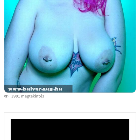
3901
megtekintés