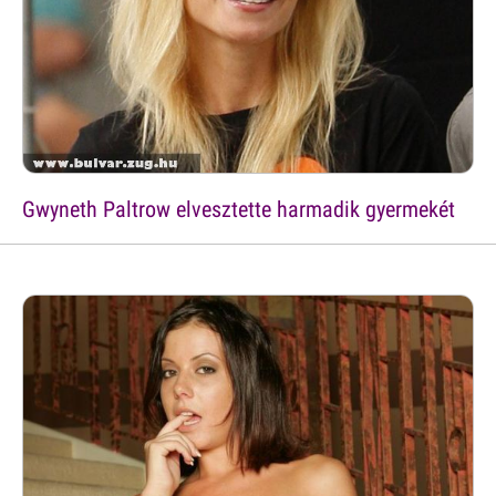
Gwyneth Paltrow elvesztette harmadik gyermekét