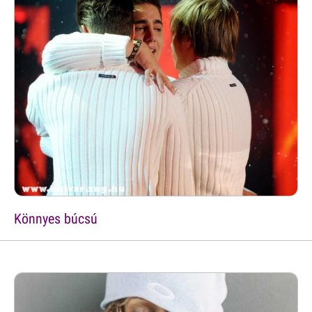
Könnyes búcsú