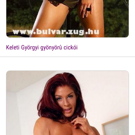
Keleti Györgyi gyönyörû cickói