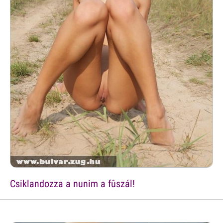
Csiklandozza a nunim a fûszál!