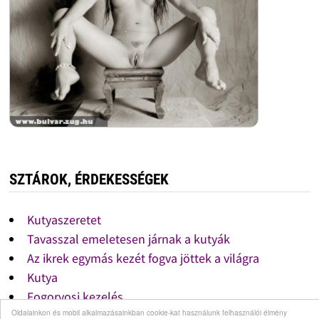
SZTÁROK, ÉRDEKESSÉGEK
Kutyaszeretet
Tavasszal emeletesen járnak a kutyák
Az ikrek egymás kezét fogva jöttek a világra
Kutya
Fogorvosi kezelés
Oldalainkon és mobil alkalmazásainkban cookie-kat használunk felhasználói élmény
Tattoo, Minnie mouse