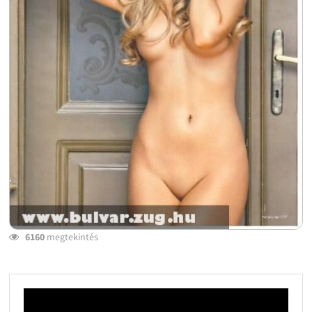
6160
megtekintés