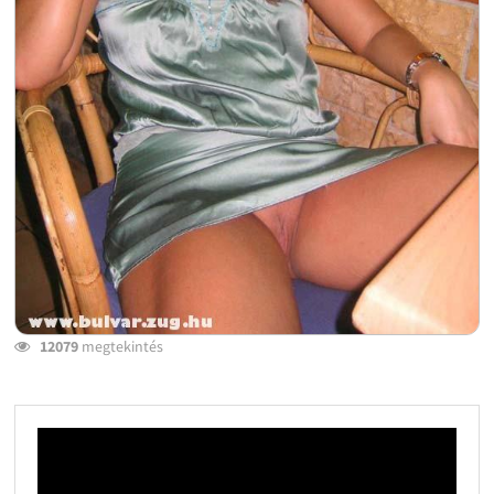
12079
megtekintés