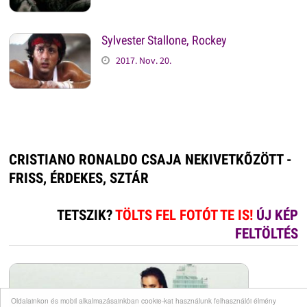
Sylvester Stallone, Rockey
2017. Nov. 20.
CRISTIANO RONALDO CSAJA NEKIVETKÕZÖTT -
FRISS, ÉRDEKES, SZTÁR
TETSZIK?
TÖLTS FEL FOTÓT TE IS!
ÚJ KÉP
FELTÖLTÉS
Oldalainkon és mobil alkalmazásainkban cookie-kat használunk felhasználói élmény