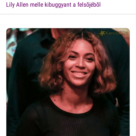
Lily Allen melle kibuggyant a felsõjébõl