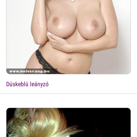
Dúskeblû leányzó