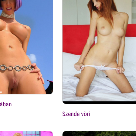
lában
Szende vöri