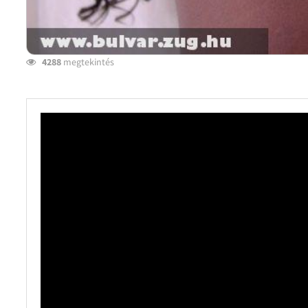
4288
megtekintés