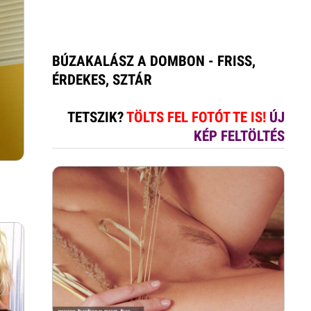
BÚZAKALÁSZ A DOMBON - FRISS,
ÉRDEKES, SZTÁR
TETSZIK?
TÖLTS FEL FOTÓT TE IS!
ÚJ
KÉP FELTÖLTÉS