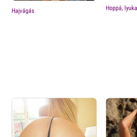
Hoppá, lyuk
Hajvágás