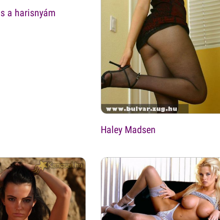
as a harisnyám
Haley Madsen