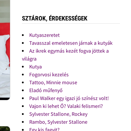
SZTÁROK, ÉRDEKESSÉGEK
Kutyaszeretet
Tavasszal emeletesen járnak a kutyák
Az ikrek egymás kezét fogva jöttek a
világra
Kutya
Fogorvosi kezelés
Tattoo, Minnie mouse
Eladó műfenyő
Paul Walker egy igazi jó színész volt!
Vajon ki lehet Ő? Valaki felismeri?
Sylvester Stallone, Rockey
Rambo, Sylvester Stallone
Egy kis fagyit?