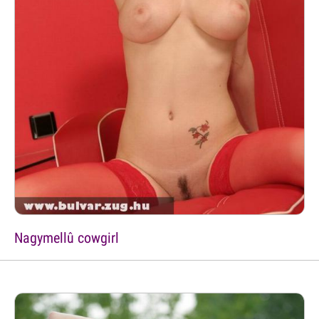
Nagymellû cowgirl