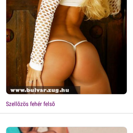
Szellõzös fehér felsõ