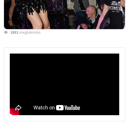
2881
megtekintés