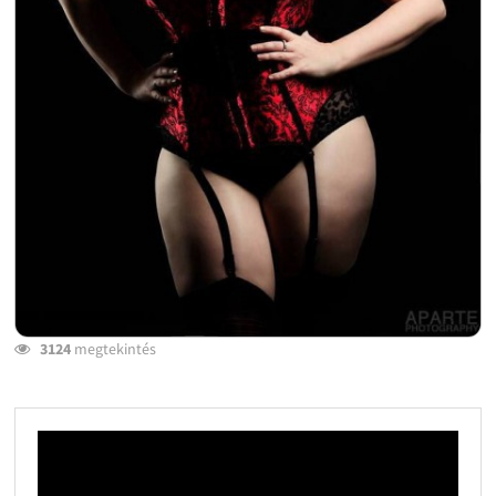
3124
megtekintés