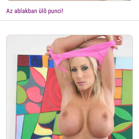
Az ablakban ülõ punci!