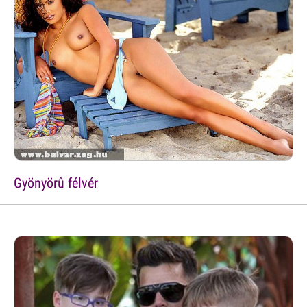
Gyönyörû félvér