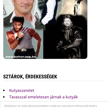
SZTÁROK, ÉRDEKESSÉGEK
Kutyaszeretet
Tavasszal emeletesen járnak a kutyák
Az ikrek egymás kezét fogva jöttek a világra
Oldalainkon és mobil alkalmazásainkban cookie-kat használunk felhasználói élmény