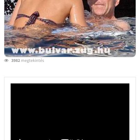
3982
megtekintés