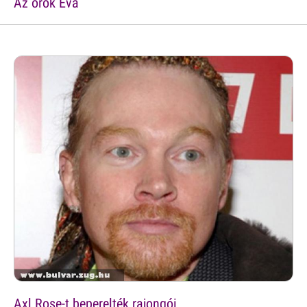
Az örök Éva
Axl Rose-t beperelték rajongói