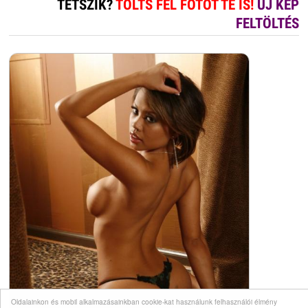
TETSZIK?
TÖLTS FEL FOTÓT TE IS!
ÚJ KÉP
FELTÖLTÉS
Oldalainkon és mobil alkalmazásainkban cookie-kat használunk felhasználói élmény