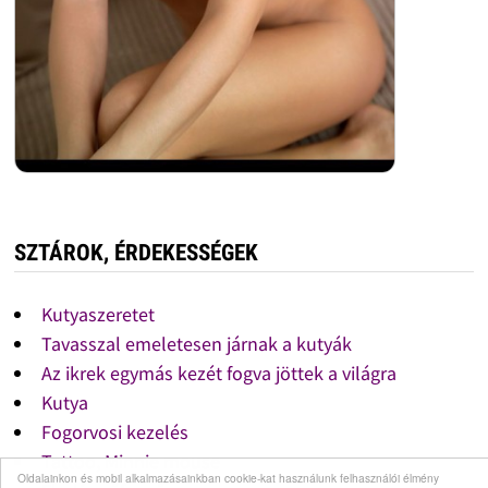
SZTÁROK, ÉRDEKESSÉGEK
Kutyaszeretet
Tavasszal emeletesen járnak a kutyák
Az ikrek egymás kezét fogva jöttek a világra
Kutya
Fogorvosi kezelés
Tattoo, Minnie mouse
Oldalainkon és mobil alkalmazásainkban cookie-kat használunk felhasználói élmény