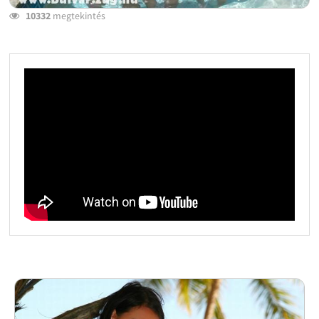
10332
megtekintés