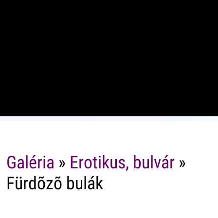
Galéria
»
Erotikus, bulvár
»
Fürdõzõ bulák