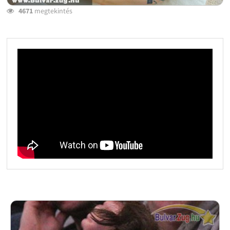
4671
megtekintés