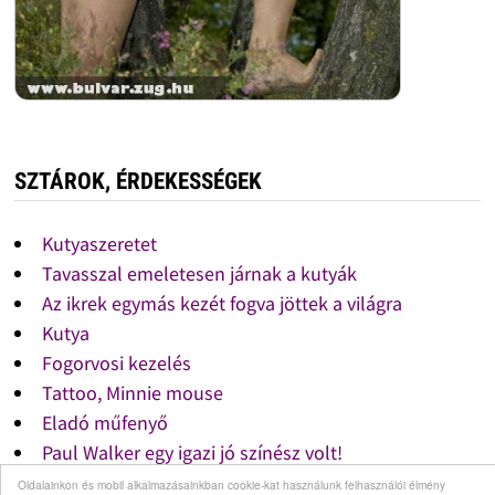
SZTÁROK, ÉRDEKESSÉGEK
Kutyaszeretet
Tavasszal emeletesen járnak a kutyák
Az ikrek egymás kezét fogva jöttek a világra
Kutya
Fogorvosi kezelés
Tattoo, Minnie mouse
Eladó műfenyő
Paul Walker egy igazi jó színész volt!
Vajon ki lehet Ő? Valaki felismeri?
Oldalainkon és mobil alkalmazásainkban cookie-kat használunk felhasználói élmény