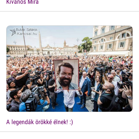
Kívánós Mira
A legendák örökké élnek! :)