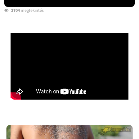
2704
megtekintés