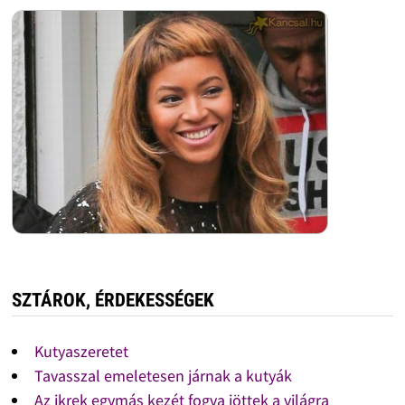
SZTÁROK, ÉRDEKESSÉGEK
Kutyaszeretet
Tavasszal emeletesen járnak a kutyák
Az ikrek egymás kezét fogva jöttek a világra