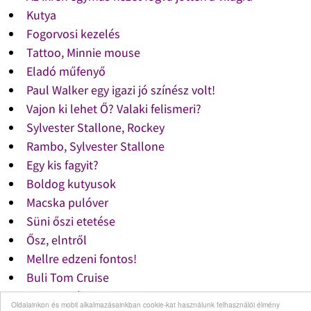
Kutya
Fogorvosi kezelés
Tattoo, Minnie mouse
Eladó műfenyő
Paul Walker egy igazi jó színész volt!
Vajon ki lehet Ő? Valaki felismeri?
Sylvester Stallone, Rockey
Rambo, Sylvester Stallone
Egy kis fagyit?
Boldog kutyusok
Macska pulóver
Süni őszi etetése
Ősz, elntről
Mellre edzeni fontos!
Buli Tom Cruise
Beyonce és Nicki minaj
Oldalainkon és mobil alkalmazásainkban cookie-kat használunk felhasználói élmény