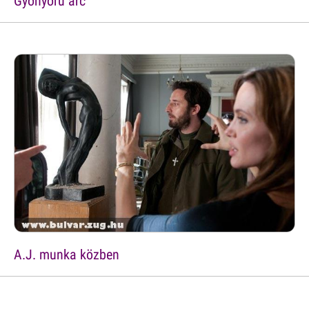
Gyönyörû arc
A.J. munka közben